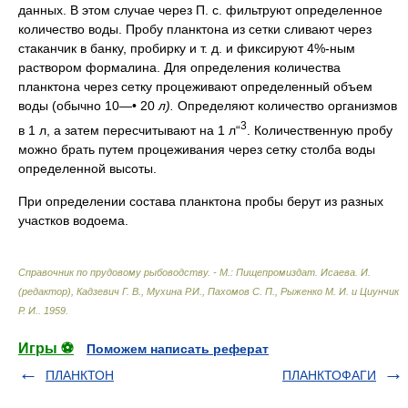
данных. В этом случае через П. с. фильтруют определенное
количество воды. Пробу планктона из сетки сливают через
стаканчик в банку, пробирку и т. д. и фиксируют 4%-ным
раствором формалина. Для определения количества
планктона через сетку процеживают определенный объем
воды (обычно 10—• 20
л).
Определяют количество организмов
3
в 1 л, а затем пересчитывают на 1 л“
. Количественную пробу
можно брать путем процеживания через сетку столба воды
определенной высоты.
При определении состава планктона пробы берут из разных
участков водоема.
Справочник по прудовому рыбоводству. - М.: Пищепромиздат
.
Исаева. И.
(редактор), Кадзевич Г. В., Мухина Р.И., Пахомов С. П., Рыженко М. И. и Циунчик
Р. И.
.
1959
.
Игры ⚽
Поможем написать реферат
ПЛАНКТОН
ПЛАНКТОФАГИ